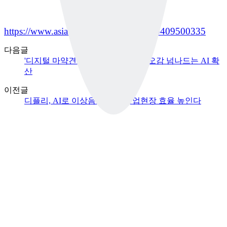
https://www.asiatime.co.kr/article/20250409500335
다음글
'디지털 마약견'부터 '전자혀'까지…오감 넘나드는 AI 확
산
이전글
디플리, AI로 이상음 감지해 산업현장 효율 높인다