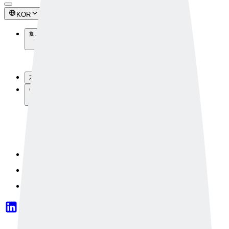
KOR
회사소개
회사소개
뉴스룸
기술소개
솔루션
Industrial 솔루션
Safety 솔루션
커스텀 솔루션
솔루션 구성요소
문의하기
데이터셋
OpenAPI