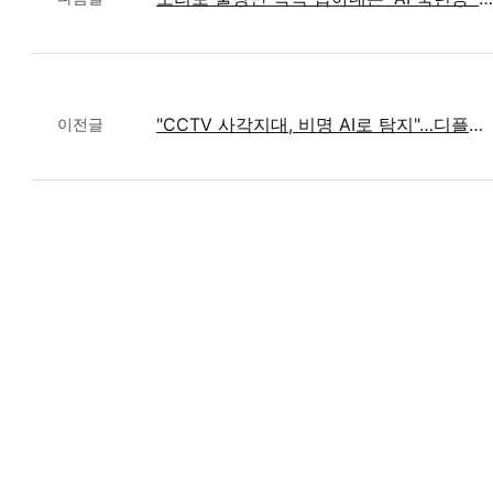
"CCTV 사각지대, 비명 AI로 탐지"…디플리, 싱가포르 안전시장 도전장
이전글