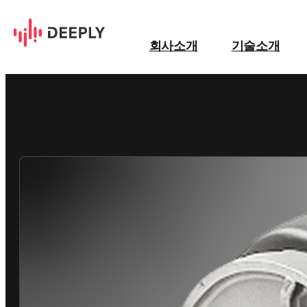
G사 대형엔진 구동부 이음·에
회사소개
기술소개